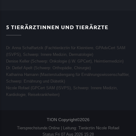
5
TIERÄRZTINNEN UND TIERÄRZTE
Dr. Anna Schaffartzik (Fachtierärztin für Kleintiere, GPAdvCert SAM
(ISVPS), Schwerp:
Innere Medizin, Dermatologie
)
Denise Keller (Schwerp:
Onkologie (i.W. GPCert), Heimtiermedizin
)
Dr. Detlef Apelt (Schwerp:
Orthopädie, Chirurgie
)
Katharina Hamann (Masterstudiengang für Ernährungswissenschaftler,
Schwerp:
Ernährung und Diätetik
)
Nicole Rofael (GPCert SAM (ISVPS), Schwerp:
Innere Medizin,
Kardiologie, Reisekrankheiten
)
TION Copyright©2026
Tiersprechstunde.Online | Leitung: Tierärztin Nicole Rofael
Status:Fri 07 Aug 2026 15:28