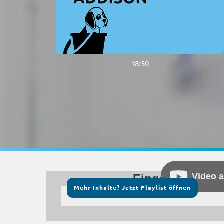
18:50
Video 
Eingebettetes 
Mehr Inhalte? Jetzt Playlist öffnen
Hinweis:
Dieses eingebettete Vid
Cherry Ave., San Bruno, CA 9