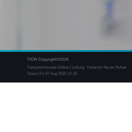
TION Copyright©2026
Tiersprechstunde.Online | Leitung: Tierärztin Nicole Rofael
Status:Fri 07 Aug 2026 22:18