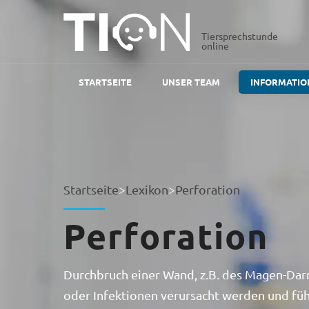
Tiersprechstunde
online
STARTSEITE
UNSER TEAM
INFORMATIO
Startseite
>
Lexikon
>
Perforation
Perforation
Durchbruch einer Wand, z.B. des Magen-Dar
oder Infektionen verursacht werden und füh