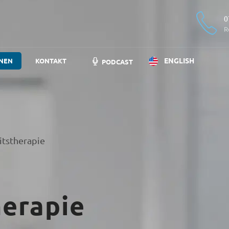
0
R
ENGLISH
NEN
KONTAKT
PODCAST
itstherapie
d
herapie