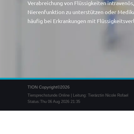
Verabreichung von Flüssigkeiten intravenös
Nierenfunktion zu unterstützen oder Medik
häufig bei Erkrankungen mit Flüssigkeitsve
TION Copyright©2026
Tiersprechstunde.Online | Leitung: Tierärztin Nicole Rofael
Status:Thu 06 Aug 2026 21:35