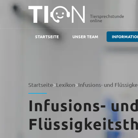
Tiersprechstunde
online
STARTSEITE
UNSER TEAM
INFORMATIO
Startseite
>
Lexikon
>
Infusions- und Flüssigke
Infusions- un
Flüssigkeitst