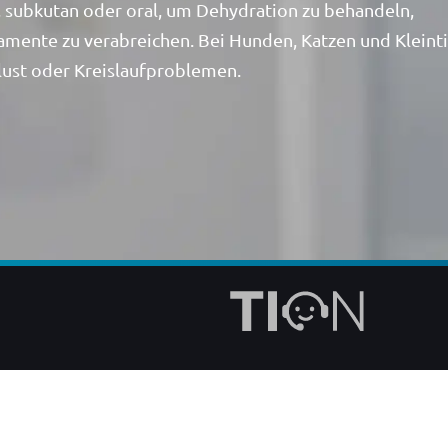
, subkutan oder oral, um Dehydration zu behandeln,
amente zu verabreichen. Bei Hunden, Katzen und Kleint
rlust oder Kreislaufproblemen.