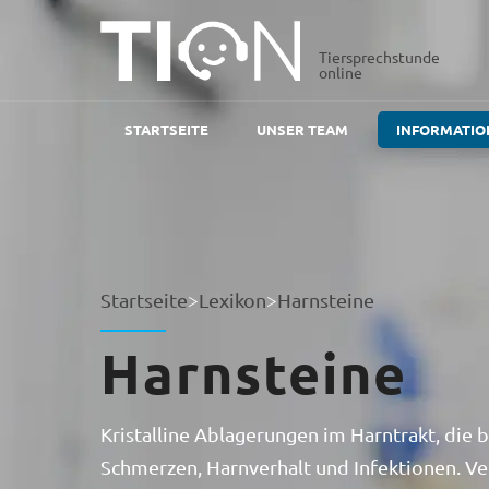
Tiersprechstunde
online
STARTSEITE
UNSER TEAM
INFORMATIO
Startseite
>
Lexikon
>
Harnsteine
Harnsteine
Kristalline Ablagerungen im Harntrakt, die
Schmerzen, Harnverhalt und Infektionen. Ve