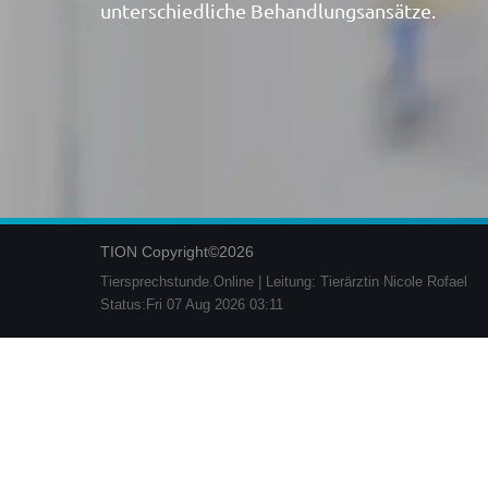
unterschiedliche Behandlungsansätze.
TION Copyright©2026
Tiersprechstunde.Online | Leitung: Tierärztin Nicole Rofael
Status:Fri 07 Aug 2026 03:11