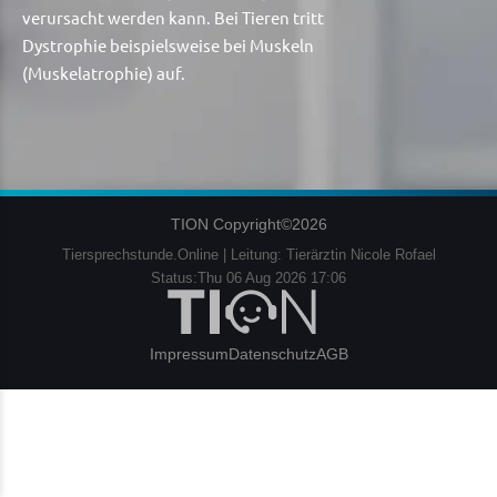
verursacht werden kann. Bei Tieren tritt
Dystrophie beispielsweise bei Muskeln
(Muskelatrophie) auf.
TION Copyright©2026
Tiersprechstunde.Online | Leitung: Tierärztin Nicole Rofael
Status:Thu 06 Aug 2026 17:06
Impressum
Datenschutz
AGB