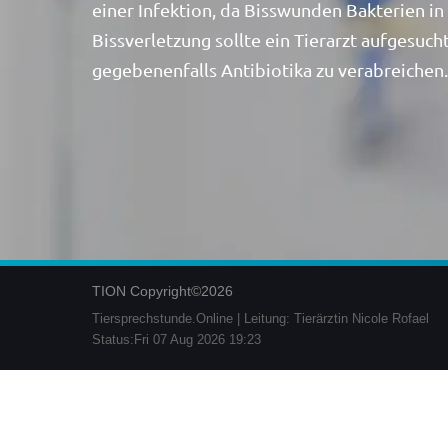
einer Infektion, da Bisswunden Bakterien in
Bissverletzung sollte ein Tierarzt aufgesuc
gegebenenfalls Antibiotika zu verabreichen.
TION Copyright©2026
Tiersprechstunde.Online | Leitung: Tierärztin Nicole Rofael
Status:Fri 07 Aug 2026 19:23