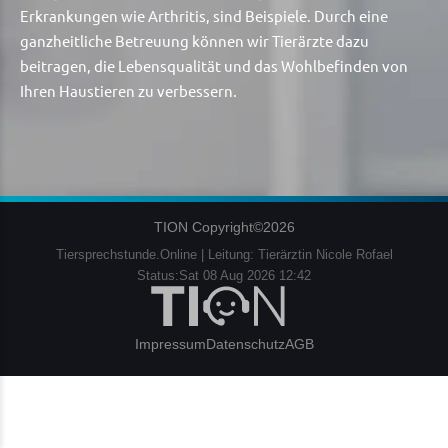
Erkrankungen wie Arthritis, sind Beispiele. Durch eine
ganzheitliche Betreuung können wir Tierärzte dazu
beitragen, die Lebensqualität und das Wohlbefinden von
Ihren Haustieren zu verbessern.
TION Copyright©2026
Tiersprechstunde.Online | Leitung: Tierärztin Nicole Rofael
Status:Sat 08 Aug 2026 12:42
Impressum
Datenschutz
AGB